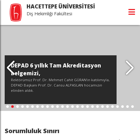
HACETTEPE ÜNİVERSİTESİ
Diş Hekimliği Fakültesi
DEPAD 6 yıllık Tam Akreditasyon
belgemizi,
Rektörümüz Prof. Dr. Mehmet Cahit GÜRAN’ın katılımıyla,
DEPAD Başkanı Prof. Dr. Cansu ALPASLAN hocamızın
elinden aldık.
Sorumluluk Sınırı