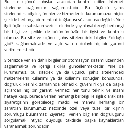
Bu site üçüncü sahıslar tarafından kontrol edilen İnternet
sitelerine bağlantılar sağlamaktadır. Bu üçüncü şahıs
sitelerindeki bilgiler, ürünler ve hizmetler ile kurumumuzun hiçbir
şekilde herhangi bir menfaat bağlantısı söz konusu değildir. Yine
ilgili üçüncü şahısların web sitelerinde yayınlayabileceği herhangi
bir bilgi ve içerikle de bölümümüzün bir ilgisi ve kontrolü
olamaz. Bu site ve üçüncü şahıs sitelerindeki bilgiler *olduğu
gibi* sağlanmaktadır ve açık ya da dolaylı hiç bir garanti
verilmemektedir.
Sitemizde verilen dahili bilgiler bir otomasyon sistemi üzerinden
sağlanmakta ve içeriği sıklıkla güncellenmektedir. Yine de
kurumumuz, bu sitedeki ya da üçüncü şahıs sitelerindeki
malzemelerin kullanımı ya da kullanım sonuçları konusunda,
doğruluk, kesinlik, zamanında olmaklık, güvenilirlik ya da başka
açılardan hiç bir garanti vermez; her türlü teknik ve insani
hataya karşı, burada verilen herhangi bir bilgi ile ilgili olarak site
ziyaretçisinin görebileceği maddi ve manevi herhangi bir
zarardan kurumumuz nezdinde özel veya tüzel bir kişinin
sorumluğu bulunamaz. Ziyaretçi, verilen bilgilerin doğruluğunu
sorgulamak ihtiyacı duyduğu takdirde başka kaynaklardan
yararlanmak zorundadır.