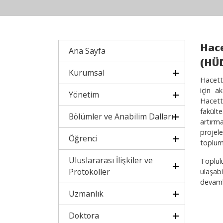
Hace
Ana Sayfa
(HÜ
Kurumsal
Hacette
için a
Yönetim
Hacette
fakült
Bölümler ve Anabilim Dalları
artırma
projele
Öğrenci
toplumu
Uluslararası İlişkiler ve
Toplulu
Protokoller
ulaşab
devamlı
Uzmanlık
D
Doktora