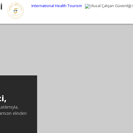
İ
International Health Tourism
Ulusal Çalışan Güvenliği 
i,
tılımıyla,
mızın elinden