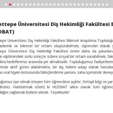
ttepe Üniversitesi Diş Hekimliği Fakültesi 
DBAT)
pe Üniversitesi Diş Hekimliği Fakültesi Bilimsel Araştırma Topluluğ
kademik ve bilimsel bir ortam oluşturabilmek, öğrenciler olarak ya
pe Üniversitesi Diş Hekimliği Fakültesi ismini daha da yukarılara
esi eğitimindeki zorlu süreçte sizlere sosyal bir ortam sunabilmek, fakü
kta hedeflerimiz arasında yer almaktadır. Topluluğumuz faaliyetlerind
rinde aktif görev alabilmekte, bir diş hekimi adayı olarak hastaların
 oral hijyen konusunda bilinçlendirme şansını, saha içerisinde den
ğumuz üye olmak isteyen tüm öğrencilere açıktır. Detaylı bilgi ve y
ilirsiniz. Hatırlatmak isteriz ki HÜDBAT ailesi olarak tüm öğrenc
lığını sağlamak bizlerin elinde. Teşekkürler
enef Özkul Toplul