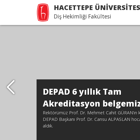
HACETTEPE ÜNİVERSİTES
Diş Hekimliği Fakültesi
DEPAD 6 yıllık Tam
Akreditasyon belgemiz
Rektörümüz Prof. Dr. Mehmet Cahit GÜRAN’ın ka
DEPAD Başkanı Prof. Dr. Cansu ALPASLAN hoca
aldık.