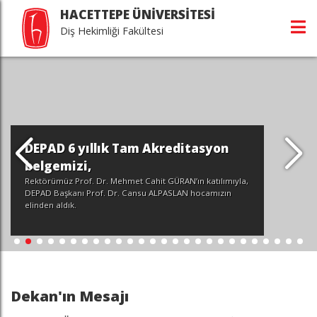
HACETTEPE ÜNİVERSİTESİ
Diş Hekimliği Fakültesi
DEPAD 6 yıllık Tam Akreditasyon
belgemizi,
Rektörümüz Prof. Dr. Mehmet Cahit GÜRAN’ın katılımıyla,
DEPAD Başkanı Prof. Dr. Cansu ALPASLAN hocamızın
elinden aldık.
Dekan'ın Mesajı