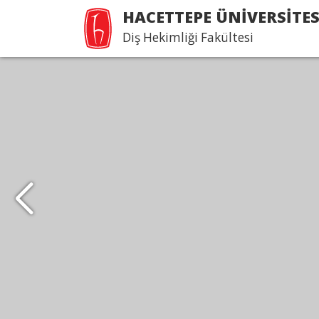
HACETTEPE ÜNİVERSİTES
Diş Hekimliği Fakültesi
DEPAD 6 yıllık Tam
Akreditasyon belgemiz
Rektörümüz Prof. Dr. Mehmet Cahit GÜRAN’ın ka
DEPAD Başkanı Prof. Dr. Cansu ALPASLAN hoca
aldık.