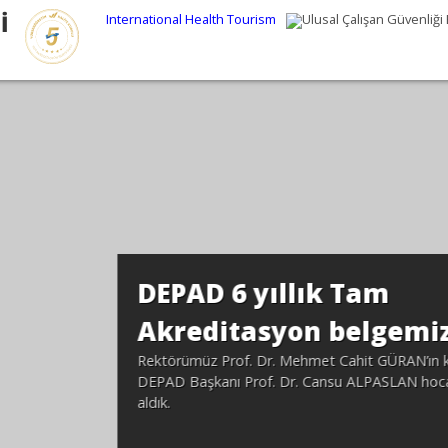
İ
International Health Tourism
Ulusal Çalışan Güvenliği 
i,
tılımıyla,
mızın elinden