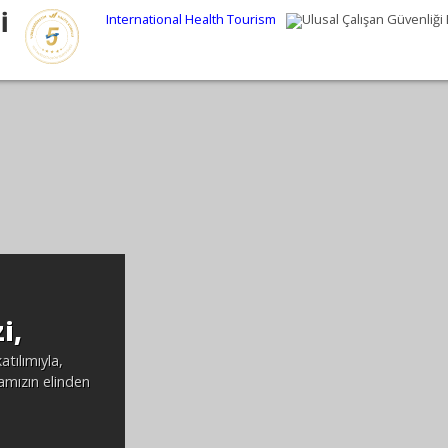
İ
International Health Tourism
Ulusal Çalışan Güvenliği 
i,
tılımıyla,
mızın elinden